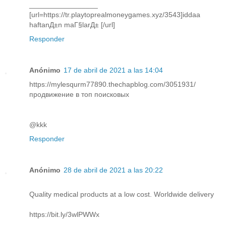
_________________
[url=https://tr.playtoprealmoneygames.xyz/3543]iddaa
haftanД±n maГ§larД± [/url]
Responder
Anónimo
17 de abril de 2021 a las 14:04
https://mylesqurm77890.thechapblog.com/3051931/
продвижение в топ поисковых
@kkk
Responder
Anónimo
28 de abril de 2021 a las 20:22
Quality medical products at a low cost. Worldwide delivery
https://bit.ly/3wlPWWx